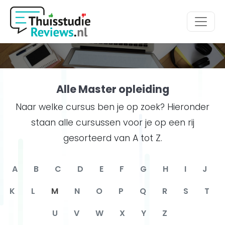
Hoofdmenu
Alle Master opleiding
Naar welke cursus ben je op zoek? Hieronder
staan alle cursussen voor je op een rij
gesorteerd van A tot Z.
A
B
C
D
E
F
G
H
I
J
K
L
M
N
O
P
Q
R
S
T
U
V
W
X
Y
Z