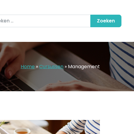
en naar:
Home
»
Cursussen
»
Management