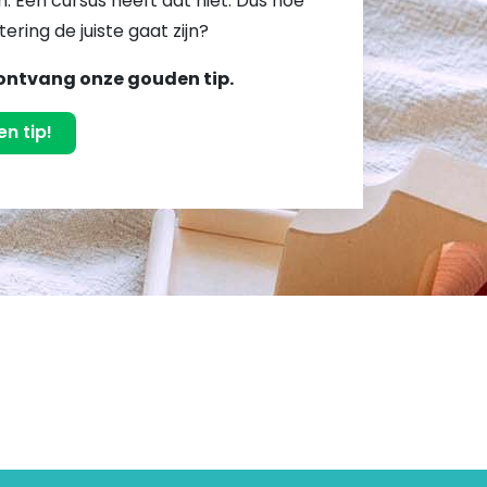
. Een cursus heeft dat niet. Dus hoe
tering de juiste gaat zijn?
ontvang onze gouden tip.
n tip!