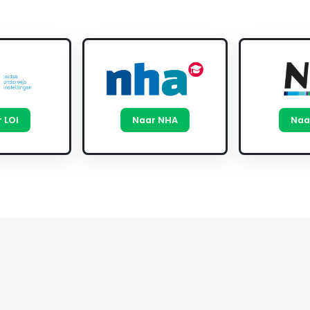
 LOI
Naar NHA
Naa