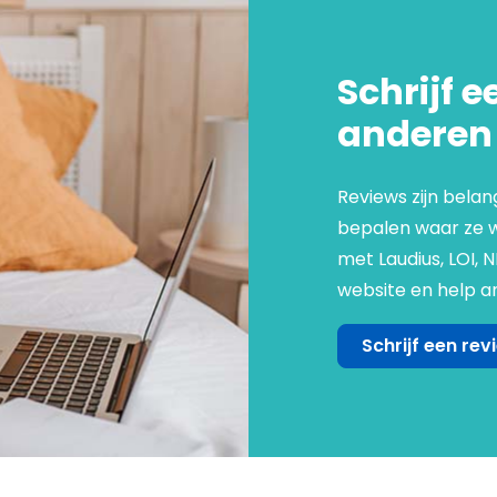
Schrijf e
anderen
Reviews zijn belan
bepalen waar ze we
met Laudius, LOI, 
website en help an
Schrijf een rev