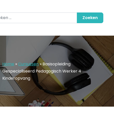
en naar:
Home
»
Cursussen
»
Basisopleiding
Gespecialiseerd Pedagogisch Werker 4
Kinderopvang