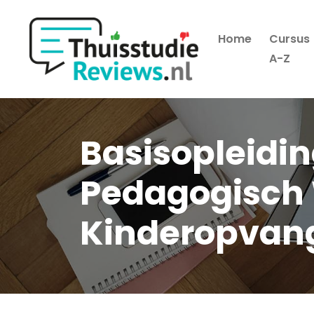
Home
Cursus
Hoofdmenu
A-Z
Basisopleidin
Pedagogisch 
Kinderopvan