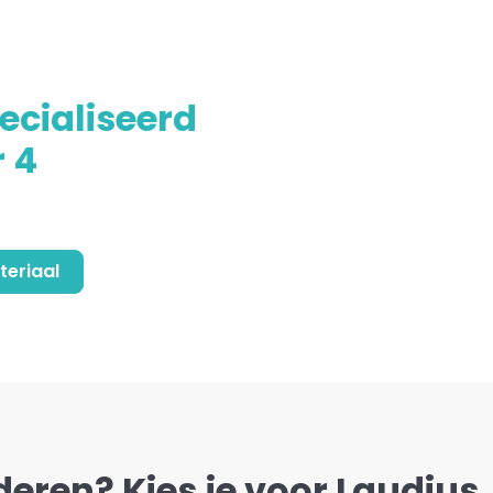
ecialiseerd
 4
teriaal
deren? Kies je voor Laudius, 