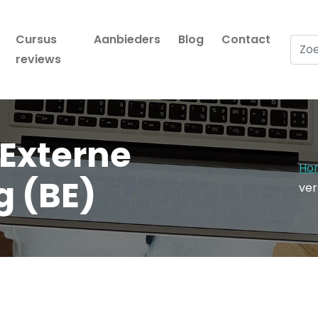
Cursus
Aanbieders
Blog
Contact
Zoek
reviews
Externe
Ho
g (BE)
ver