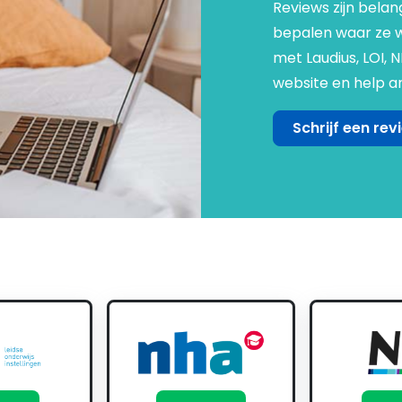
Reviews zijn belan
bepalen waar ze we
met Laudius, LOI, 
website en help an
Schrijf een rev