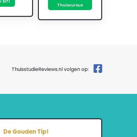
r NTI
Thuiscursus
ThuisstudieReviews.nl volgen op:
De Gouden Tip!