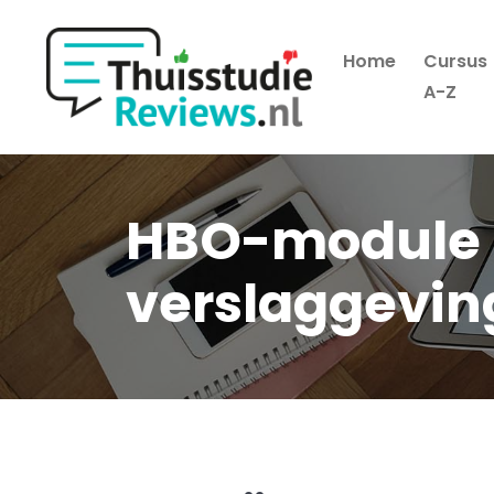
Home
Cursus
Hoofdmenu
A-Z
HBO-module 
verslaggevin