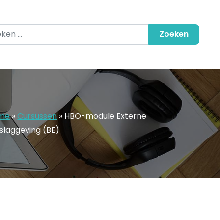
en naar:
me
»
Cursussen
»
HBO-module Externe
slaggeving (BE)