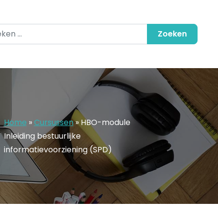
en naar:
Home
»
Cursussen
»
HBO-module
Inleiding bestuurlijke
informatievoorziening (SPD)