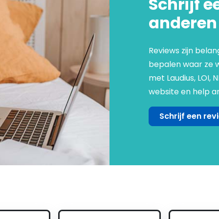
Schrijf e
anderen
Reviews zijn belan
bepalen waar ze we
met Laudius, LOI, 
website en help an
Schrijf een rev