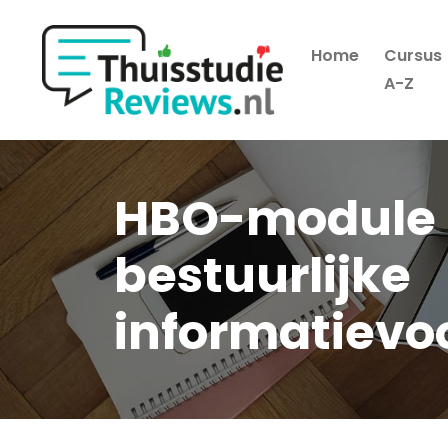
Home
Cursus
Hoofdmenu
A-Z
HBO-module I
bestuurlijke
informatievo