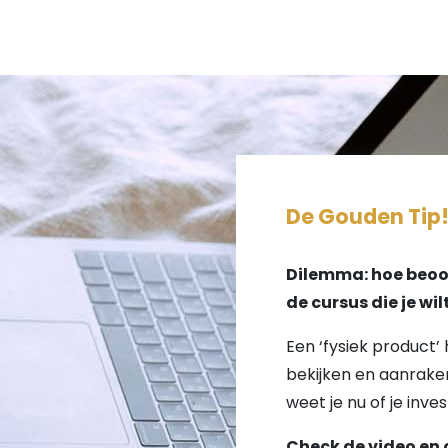
De Gouden Tip
Dilemma: hoe beoor
de cursus die je wi
Een ‘fysiek product’ 
bekijken en aanraken
weet je nu of je inves
Check de video en 