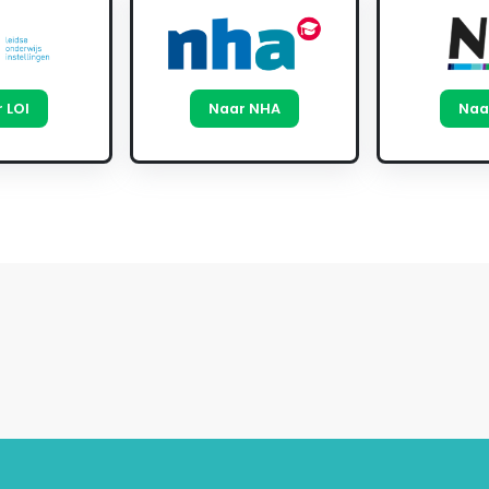
 LOI
Naar NHA
Naa