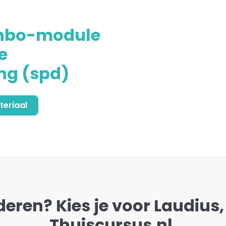
hbo-module
e
ng (spd)
teriaal
deren? Kies je voor Laudius, 
Thuiscursus.nl.