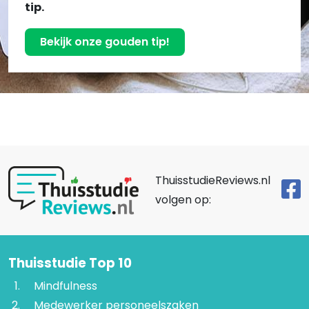
tip.
Bekijk onze gouden tip!
ThuisstudieReviews.nl
volgen op:
Thuisstudie Top 10
Mindfulness
Medewerker personeelszaken