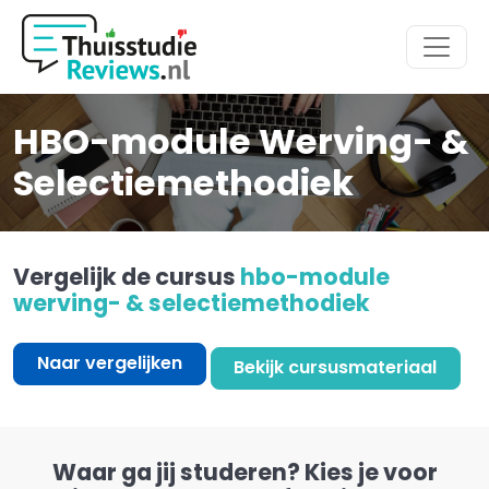
Hoofdmenu
HBO-module Werving- &
Selectiemethodiek
Vergelijk de cursus
hbo-module
werving- & selectiemethodiek
Naar vergelijken
Bekijk cursusmateriaal
Waar ga jij studeren? Kies je voor