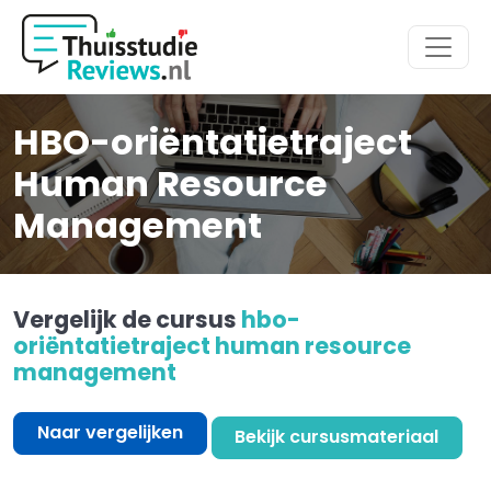
Hoofdmenu
HBO-oriëntatietraject
Human Resource
Management
Vergelijk de cursus
hbo-
oriëntatietraject human resource
management
Naar vergelijken
Bekijk cursusmateriaal