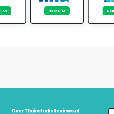
 LOI
Naar NHA
Naa
Over ThuisstudieReviews.nl