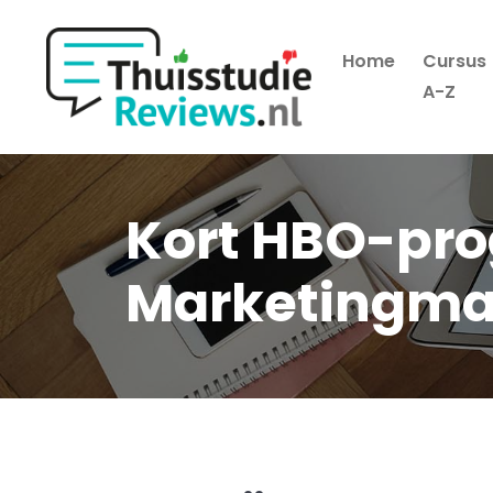
Home
Cursus
Hoofdmenu
A-Z
Kort HBO-p
Marketingm