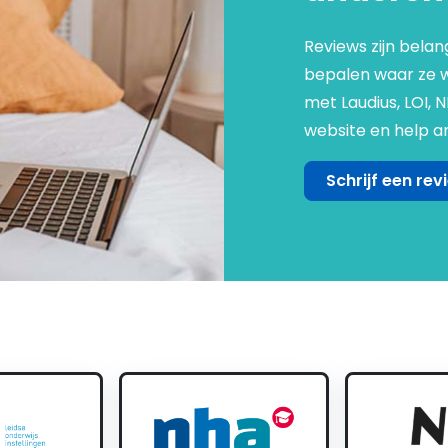
Reviews zijn belan
bepalen waar ze we
met Laudius, LOI, 
website en help an
Schrijf een rev