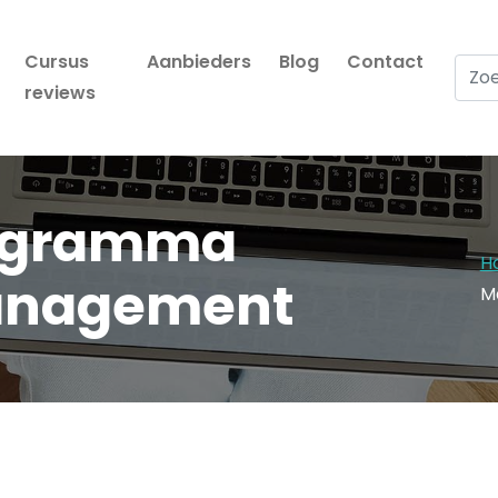
Cursus
Aanbieders
Blog
Contact
Zoek
reviews
rogramma
H
anagement
M