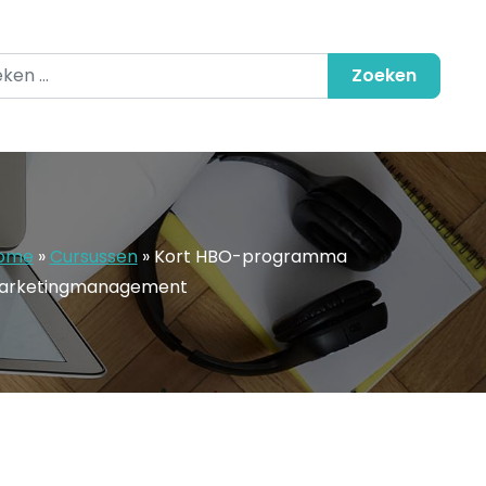
en naar:
ome
»
Cursussen
»
Kort HBO-programma
arketingmanagement