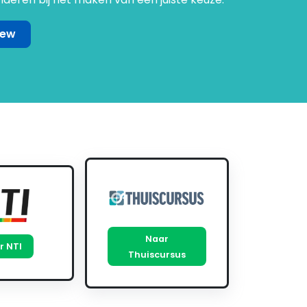
iew
Naar
r NTI
Thuiscursus