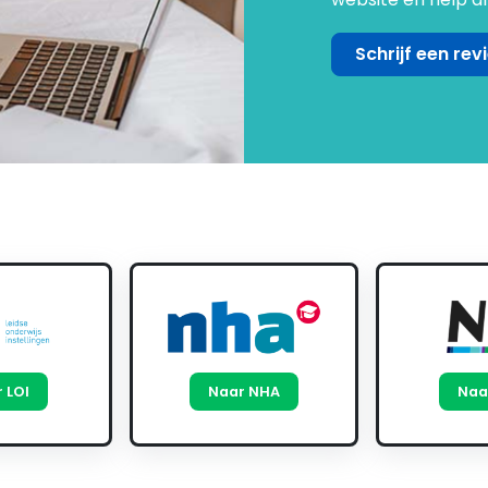
Schrijf een rev
 LOI
Naar NHA
Naa