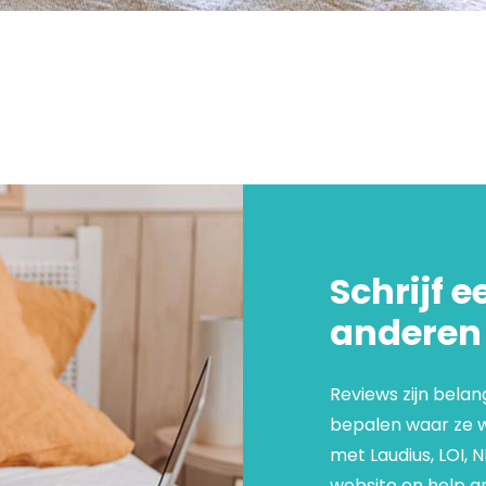
Schrijf e
anderen
Reviews zijn belan
bepalen waar ze we
met Laudius, LOI, 
website en help an