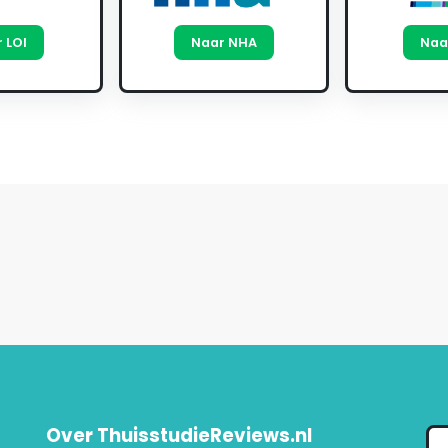
 LOI
Naar NHA
Naa
Over ThuisstudieReviews.nl