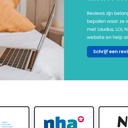
Reviews zijn belan
bepalen waar ze we
met Laudius, LOI, 
website en help an
Schrijf een rev