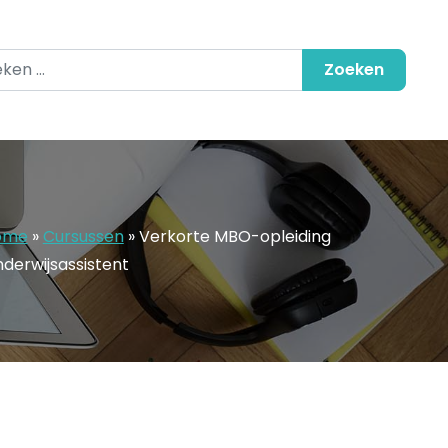
en naar:
ome
»
Cursussen
»
Verkorte MBO-opleiding
derwijsassistent