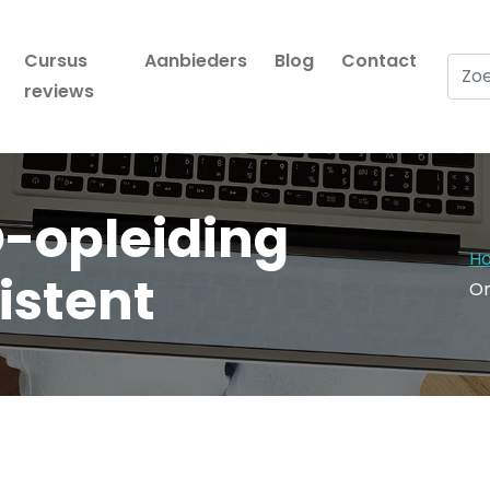
Cursus
Aanbieders
Blog
Contact
Zoek
reviews
-opleiding
H
istent
On