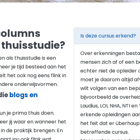
 columns
Is deze cursus erkend?
 thuisstudie?
Over erkenningen besta
n als thuisstudie is een
mensen zich af of een be
eer je tijd besteed aan het
echter niet de opleider d
lt het ook nog eens flink in
moet je daarom altijd afv
andere onderwijsvormen.
wilt volgen van een bep
die
blogs en
bijvoorbeeld de overhei
Laudius, LOI, NHA, NTI en
un je prima thuis doen.
erkende opleidingen aa
eer jij waar en wanneer het
het feit dat er überhau
in de praktijk brengen. En
betreffende cursus.
aart jou ook flink wat