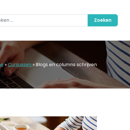
en naar:
me
»
Cursussen
»
Blogs en columns schrijven