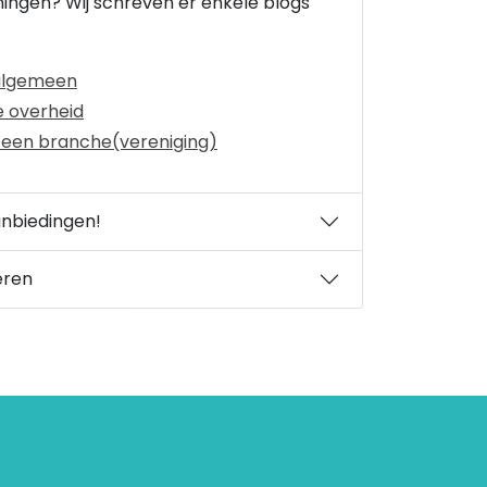
ingen? Wij schreven er enkele blogs
 algemeen
e overheid
 een branche(vereniging)
anbiedingen!
eren