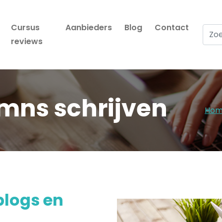
Cursus
Aanbieders
Blog
Contact
Zoek
reviews
umns schrijven
Ho
blogs en