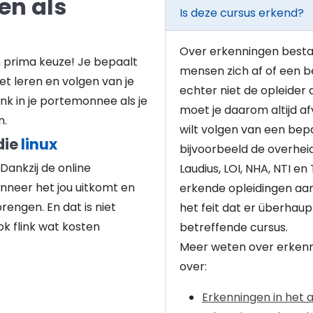
en als
Is deze cursus erkend?
Over erkenningen besta
en prima keuze! Je bepaalt
mensen zich af of een be
et leren en volgen van je
echter niet de opleider d
ink in je portemonnee als je
moet je daarom altijd afv
n.
wilt volgen van een bep
die
linux
bijvoorbeeld de overhei
 Dankzij de online
Laudius, LOI, NHA, NTI en
anneer het jou uitkomt en
erkende opleidingen aa
rengen. En dat is niet
het feit dat er überhau
k flink wat kosten
betreffende cursus.
Meer weten over erkenn
over:
Erkenningen in het