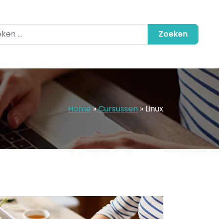
en naar:
Home
»
Cursussen
»
Linux