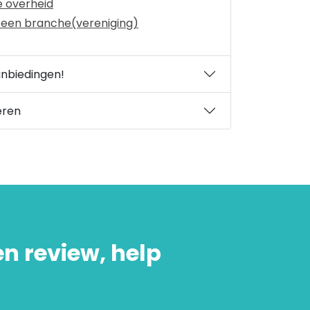
e overheid
 een branche(vereniging)
anbiedingen!
eren
en review, help