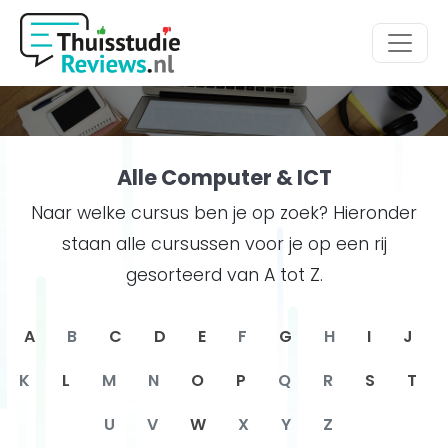
Hoofdmenu
Alle Computer & ICT
Naar welke cursus ben je op zoek? Hieronder
staan alle cursussen voor je op een rij
gesorteerd van A tot Z.
A
B
C
D
E
F
G
H
I
J
K
L
M
N
O
P
Q
R
S
T
U
V
W
X
Y
Z